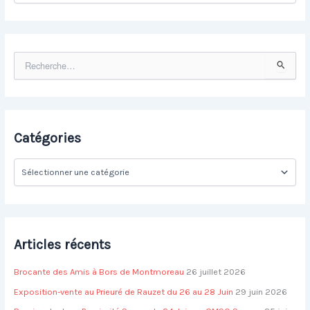
c
h
i
v
R
e
e
s
c
h
e
r
Catégories
c
h
C
e
a
r
t
é
:
g
o
Articles récents
r
i
Brocante des Amis à Bors de Montmoreau
26 juillet 2026
e
s
Exposition-vente au Prieuré de Rauzet du 26 au 28 Juin
29 juin 2026