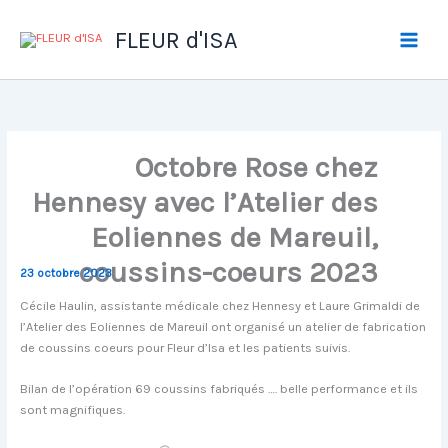
Aller
au
FLEUR d'ISA
contenu
Octobre Rose chez
Hennesy avec l’Atelier des
Eoliennes de Mareuil,
coussins-coeurs 2023
23 octobre 2023
Cécile Haulin, assistante médicale chez Hennesy et Laure Grimaldi de
l’Atelier des Eoliennes de Mareuil ont organisé un atelier de fabrication
de coussins coeurs pour Fleur d’Isa et les patients suivis.
Bilan de l’opération 69 coussins fabriqués …. belle performance et ils
sont magnifiques.