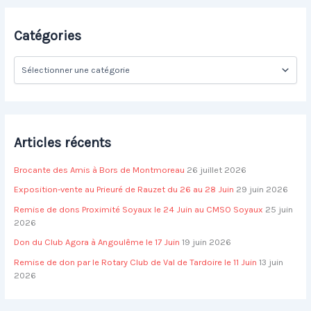
e
r
Catégories
c
h
C
e
a
r
t
é
:
g
o
Articles récents
r
i
Brocante des Amis à Bors de Montmoreau
26 juillet 2026
e
s
Exposition-vente au Prieuré de Rauzet du 26 au 28 Juin
29 juin 2026
Remise de dons Proximité Soyaux le 24 Juin au CMSO Soyaux
25 juin
2026
Don du Club Agora à Angoulême le 17 Juin
19 juin 2026
Remise de don par le Rotary Club de Val de Tardoire le 11 Juin
13 juin
2026