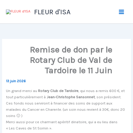
Aller
au
FLEUR d'ISA
contenu
Remise de don par le
Rotary Club de Val de
Tardoire le 11 Juin
13 juin 2026
Un grand merci au
Rotary Club de Tardoire
, qui nous a remis 600 €, et
tout particulièrement à
Jean-Christophe Sansonnet
, son président.
Ces fonds nous serviront à financer des soins de support aux
malades du Cancer en Charente. (un soin nous revient à 30€, donc 20
soins 🙂 )
Merci aussi pour ce charmant apéritif dinatoire, qui a eu lieu dans
« Les Caves de St Sornin ».