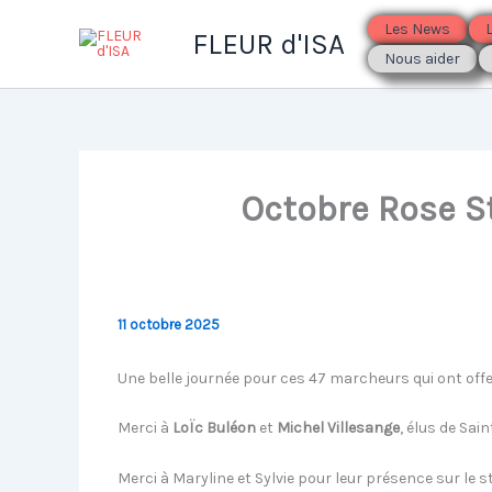
Aller
Les News
FLEUR d'ISA
au
Nous aider
contenu
Octobre Rose St
11 octobre 2025
Une belle journée pour ces 47 marcheurs qui ont offert
Merci à
LoÏc Buléon
et
Michel Villesange
, élus de Sai
Merci à Maryline et Sylvie pour leur présence sur le s