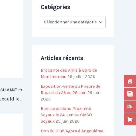
c
Catégories
h
e
C
r
a
t
:
é
g
o
r
Articles récents
i
e
Brocante des Amis à Bors de
s
Montmoreau
26 juillet 2026
Exposition-vente au Prieuré de
SUIVANT
Rauzet du 26 au 28 Juin
29 juin
Octobre Rose à la MSP de la Rochefoucauld le 12 Octobre
2026
Remise de dons Proximité
Soyaux le 24 Juin au CMSO
Soyaux
25 juin 2026
Don du Club Agora à Angoulême