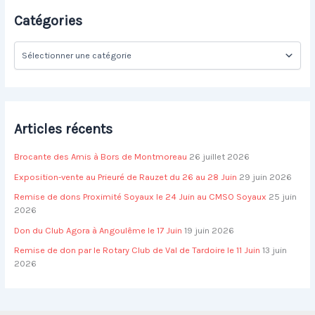
r
Catégories
c
h
C
e
a
r
t
é
:
g
o
Articles récents
r
i
Brocante des Amis à Bors de Montmoreau
26 juillet 2026
e
s
Exposition-vente au Prieuré de Rauzet du 26 au 28 Juin
29 juin 2026
Remise de dons Proximité Soyaux le 24 Juin au CMSO Soyaux
25 juin
2026
Don du Club Agora à Angoulême le 17 Juin
19 juin 2026
Remise de don par le Rotary Club de Val de Tardoire le 11 Juin
13 juin
2026