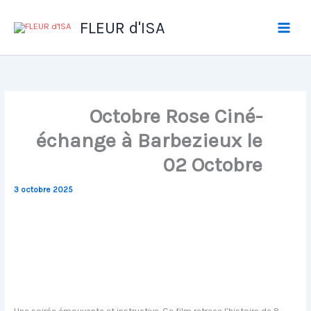
Aller
au
FLEUR d'ISA
contenu
Octobre Rose Ciné-
échange à Barbezieux le
02 Octobre
3 octobre 2025
Une soirée émouvante et instructive. Ce film retrace l’histoire de 8