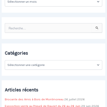
r
c
h
i
v
R
e
e
s
c
h
e
r
Catégories
c
h
C
e
a
r
t
é
:
g
o
Articles récents
r
i
Brocante des Amis à Bors de Montmoreau
26 juillet 2026
e
s
Exposition-vente au Prieuré de Rauzet du 26 au 28 Juin
29 juin 2026