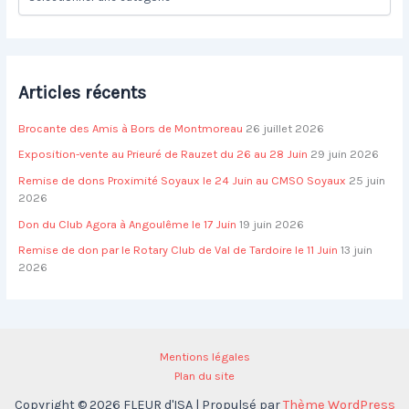
a
r
t
é
:
g
o
Articles récents
r
i
Brocante des Amis à Bors de Montmoreau
26 juillet 2026
e
s
Exposition-vente au Prieuré de Rauzet du 26 au 28 Juin
29 juin 2026
Remise de dons Proximité Soyaux le 24 Juin au CMSO Soyaux
25 juin
2026
Don du Club Agora à Angoulême le 17 Juin
19 juin 2026
Remise de don par le Rotary Club de Val de Tardoire le 11 Juin
13 juin
2026
Mentions légales
Plan du site
Copyright © 2026 FLEUR d'ISA | Propulsé par
Thème WordPress