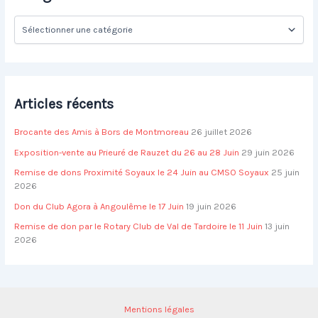
h
C
e
a
r
t
é
:
g
o
Articles récents
r
i
Brocante des Amis à Bors de Montmoreau
26 juillet 2026
e
s
Exposition-vente au Prieuré de Rauzet du 26 au 28 Juin
29 juin 2026
Remise de dons Proximité Soyaux le 24 Juin au CMSO Soyaux
25 juin
2026
Don du Club Agora à Angoulême le 17 Juin
19 juin 2026
Remise de don par le Rotary Club de Val de Tardoire le 11 Juin
13 juin
2026
Mentions légales