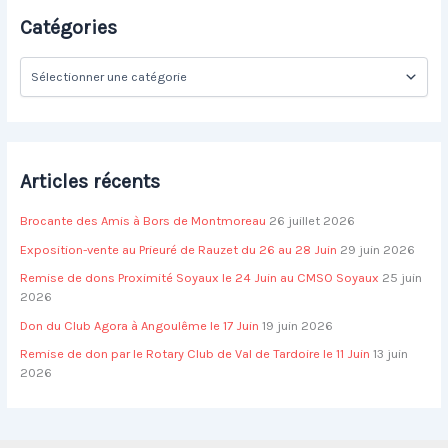
r
Catégories
c
h
C
e
a
r
t
é
:
g
o
Articles récents
r
i
Brocante des Amis à Bors de Montmoreau
26 juillet 2026
e
s
Exposition-vente au Prieuré de Rauzet du 26 au 28 Juin
29 juin 2026
Remise de dons Proximité Soyaux le 24 Juin au CMSO Soyaux
25 juin
2026
Don du Club Agora à Angoulême le 17 Juin
19 juin 2026
Remise de don par le Rotary Club de Val de Tardoire le 11 Juin
13 juin
2026