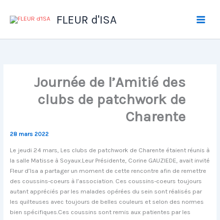
Aller
au
FLEUR d'ISA
contenu
Journée de l’Amitié des
clubs de patchwork de
Charente
28 mars 2022
Le jeudi 24 mars, Les clubs de patchwork de Charente étaient réunis à
la salle Matisse à Soyaux.Leur Présidente, Corine GAUZIEDE, avait invité
Fleur d’Isa a partager un moment de cette rencontre afin de remettre
des coussins-coeurs à l’association. Ces coussins-coeurs toujours
autant appréciés par les malades opérées du sein sont réalisés par
les quilteuses avec toujours de belles couleurs et selon des normes
bien spécifiques.Ces coussins sont remis aux patientes par les