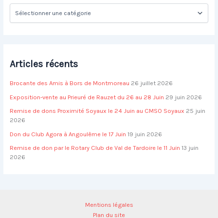
h
C
e
a
r
t
é
:
g
o
Articles récents
r
i
Brocante des Amis à Bors de Montmoreau
26 juillet 2026
e
s
Exposition-vente au Prieuré de Rauzet du 26 au 28 Juin
29 juin 2026
Remise de dons Proximité Soyaux le 24 Juin au CMSO Soyaux
25 juin
2026
Don du Club Agora à Angoulême le 17 Juin
19 juin 2026
Remise de don par le Rotary Club de Val de Tardoire le 11 Juin
13 juin
2026
Mentions légales
Plan du site