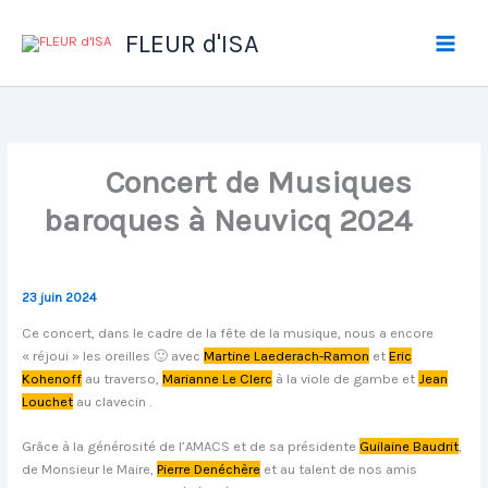
Aller
au
FLEUR d'ISA
contenu
Concert de Musiques
baroques à Neuvicq 2024
23 juin 2024
Ce concert, dans le cadre de la fête de la musique, nous a encore
« réjoui » les oreilles 🙂 avec
Martine Laederach-Ramon
et
Eric
Kohenoff
au traverso,
Marianne Le Clerc
à la viole de gambe et
Jean
Louchet
au clavecin .
Grâce à la générosité de l’AMACS et de sa présidente
Guilaine Baudrit
,
de Monsieur le Maire,
Pierre Denéchère
et au talent de nos amis