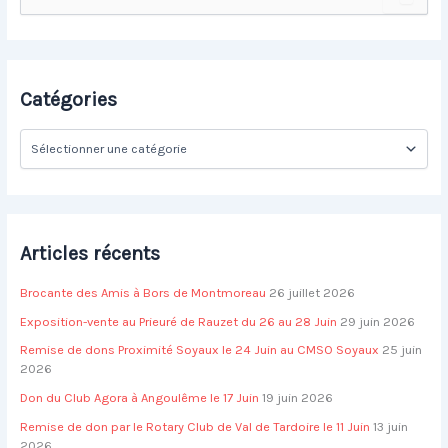
e
s
c
h
e
r
Catégories
c
h
C
e
a
r
t
é
:
g
o
Articles récents
r
i
Brocante des Amis à Bors de Montmoreau
26 juillet 2026
e
s
Exposition-vente au Prieuré de Rauzet du 26 au 28 Juin
29 juin 2026
Remise de dons Proximité Soyaux le 24 Juin au CMSO Soyaux
25 juin
2026
Don du Club Agora à Angoulême le 17 Juin
19 juin 2026
Remise de don par le Rotary Club de Val de Tardoire le 11 Juin
13 juin
2026