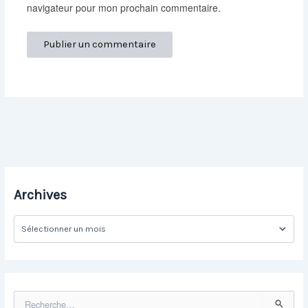
navigateur pour mon prochain commentaire.
Archives
A
r
c
h
i
v
R
e