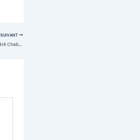
SUIVANT
Projet Box Beauté au Lycée Pierre André Chabanne, le 06/02/2024