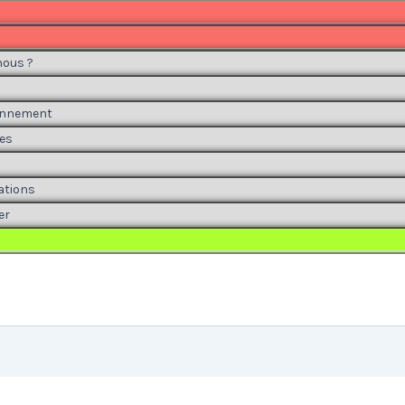
ous ?
onnement
es
ations
er