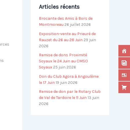
r
Articles récents
i
e
Brocante des Amis à Bors de
s
Montmoreau
26 juillet 2026
Exposition-vente au Prieuré de
Rauzet du 26 au 28 Juin
29 juin
ources
2026
Remise de dons Proximité
ons
Soyaux le 24 Juin au CMSO
Soyaux
25 juin 2026
Don du Club Agora à Angoulême
le 17 Juin
19 juin 2026
Remise de don par le Rotary Club
de Val de Tardoire le 11 Juin
13 juin
2026