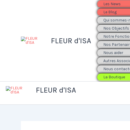
Aller
Les News
au
Le Blog
contenu
Qui sommes-n
Nos Objectifs
Notre Foncti
FLEUR d'ISA
Nos Partenair
Nous aider
Autres Associ
Nous contact
La Boutique
FLEUR d'ISA