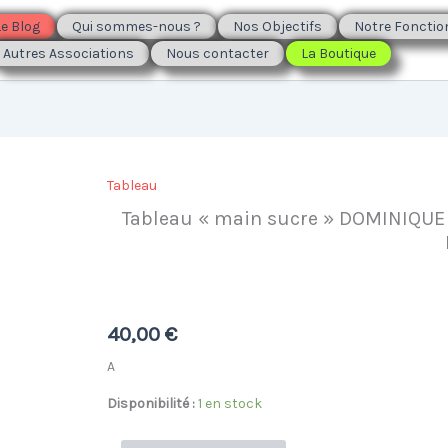
Le Blog
Qui sommes-nous ?
Nos Objectifs
Notre Foncti
Autres Associations
Nous contacter
La Boutique
Tableau
Tableau « main sucre » DOMINIQUE
40,00
€
A
Disponibilité :
1 en stock