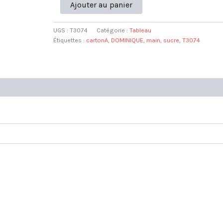
quantité
Ajouter au panier
de
Tableau
"main
UGS :
T3074
Catégorie :
Tableau
sucre"
Étiquettes :
cartonA
,
DOMINIQUE
,
main
,
sucre
,
T3074
DOMINIQUE
L34
H28