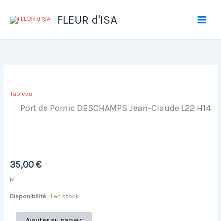
Aller
au
FLEUR d'ISA
contenu
Tableau
Port de Pornic DESCHAMPS Jean-Claude L22 H14
35,00
€
M
Disponibilité :
1 en stock
quantité
Ajouter au panier