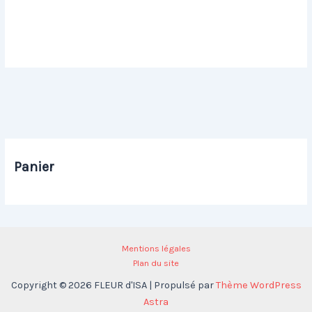
Christiane L20 H20
Christiane L21 H16
20,00
€
20,00
€
Panier
Mentions légales
Plan du site
Copyright © 2026 FLEUR d'ISA | Propulsé par
Thème WordPress
Astra