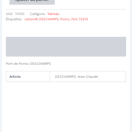
de
Port
UGS :
T3310
Catégorie :
Tableau
de
Étiquettes :
cartonM
,
DESCHAMPS
,
Pornic
,
Port
,
T3310
Pornic
DESCHAMPS
Jean-
Claude
Description
L22
H14
Informations complémentaires
Port de Pornic DESCHAMPS
Artiste
DESCHAMPS Jean-Claude
Danseuse assise pastel MORY
Petite danseuse pastel MORY