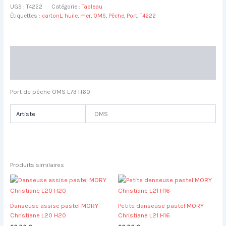
UGS :
T4222
Catégorie :
Tableau
de
Étiquettes :
cartonL
,
huile
,
mer
,
OMS
,
Pêche
,
Port
,
T4222
pêche
OMS
L73
H60
Description
Informations complémentaires
Port de pêche OMS L73 H60
Artiste
OMS
Produits similaires
Danseuse assise pastel MORY
Petite danseuse pastel MORY
Christiane L20 H20
Christiane L21 H16