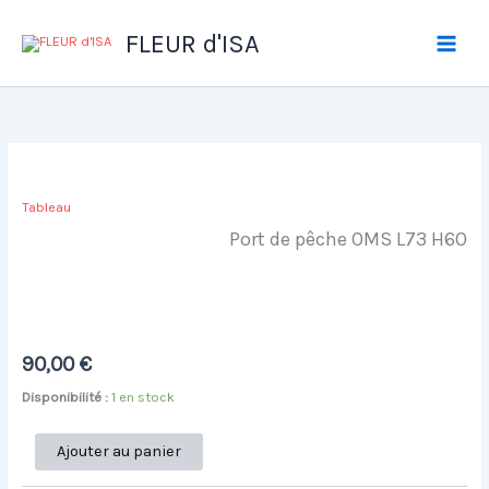
Aller
au
FLEUR d'ISA
contenu
Tableau
Port de pêche OMS L73 H60
90,00
€
Disponibilité :
1 en stock
quantité
Ajouter au panier
de
Port