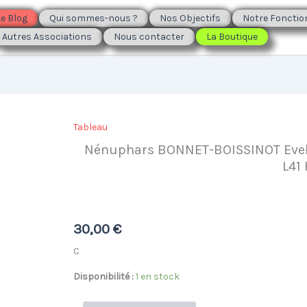
Le Blog
Qui sommes-nous ?
Nos Objectifs
Notre Foncti
Autres Associations
Nous contacter
La Boutique
Tableau
Nénuphars BONNET-BOISSINOT Eve
L41
30,00
€
C
Disponibilité :
1 en stock