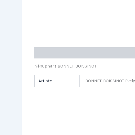
Description
Informations complémentaires
Nénuphars BONNET-BOISSINOT
Artiste
BONNET-BOISSINOT Evel