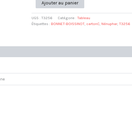
quantité
Ajouter au panier
de
Nénuphars
BONNET-
UGS :
T3256
Catégorie :
Tableau
BOISSINOT
Étiquettes :
BONNET-BOISSINOT
,
cartonC
,
Nénuphar
,
T3256
Evelyne
L41
H33
yne