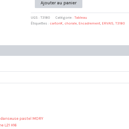
quantité
Ajouter au panier
de
Encadrement
+
UGS :
T3180
Catégorie :
Tableau
chorale
Étiquettes :
cartonK
,
chorale
,
Encadrement
,
ERVAIS
,
T3180
ERVAIS
Dominique
L39
H40