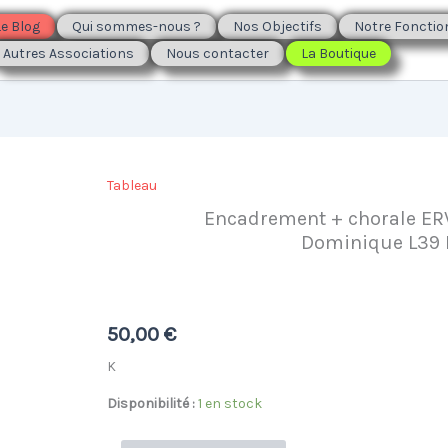
Le Blog
Qui sommes-nous ?
Nos Objectifs
Notre Foncti
Autres Associations
Nous contacter
La Boutique
Tableau
Encadrement + chorale ER
Dominique L39
50,00
€
K
Disponibilité :
1 en stock