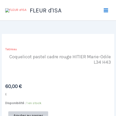
Aller
au
FLEUR d'ISA
contenu
Tableau
Coquelicot pastel cadre rouge HITIER Marie-Odile
L34 H43
60,00
€
E
Disponibilité :
1 en stock
quantité
Ajouter au panier