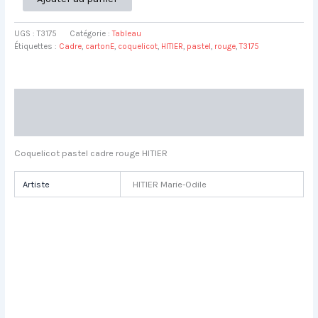
de
Coquelicot
UGS :
T3175
Catégorie :
Tableau
pastel
Étiquettes :
Cadre
,
cartonE
,
coquelicot
,
HITIER
,
pastel
,
rouge
,
T3175
cadre
rouge
HITIER
Marie-
Description
Odile
L34
Informations complémentaires
H43
Coquelicot pastel cadre rouge HITIER
Artiste
HITIER Marie-Odile
Danseuse assise pastel MORY
Petite danseuse pastel MORY