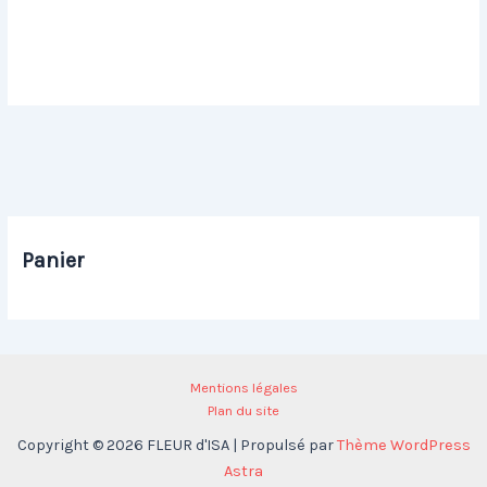
Christiane L20 H20
Christiane L21 H16
20,00
€
20,00
€
Panier
Mentions légales
Plan du site
Copyright © 2026 FLEUR d'ISA | Propulsé par
Thème WordPress
Astra