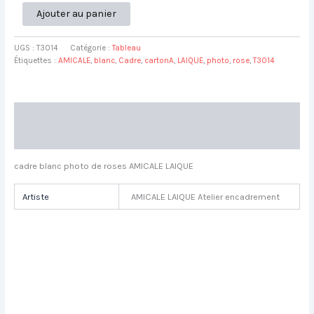
quantité
Ajouter au panier
de
cadre
UGS :
T3014
Catégorie :
Tableau
blanc
Étiquettes :
AMICALE
,
blanc
,
Cadre
,
cartonA
,
LAIQUE
,
photo
,
rose
,
T3014
photo
de
roses
AMICALE
Description
LAIQUE
Atelier
Informations complémentaires
encadrement
L13
cadre blanc photo de roses AMICALE LAIQUE
H16
Artiste
AMICALE LAIQUE Atelier encadrement