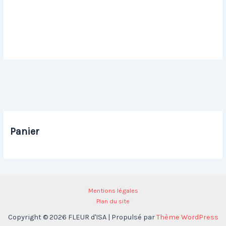
Danseuse assise pastel MORY
Petite danseuse pastel MORY
Christiane L20 H20
Christiane L21 H16
20,00
€
20,00
€
Panier
Mentions légales
Plan du site
Copyright © 2026 FLEUR d'ISA | Propulsé par
Thème WordPress