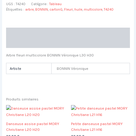
UGS :
T4240
Catégorie :
Tableau
fleuri
Étiquettes :
arbre
,
BONNIN
,
cartonG
,
Fleuri
,
huile
,
multicolore
,
T4240
multicolore
BONNIN
Véronique
L30
Description
H30
Informations complémentaires
Arbre fleuri multicolore BONNIN Véronique L30 H30
Artiste
BONNIN Véronique
Produits similaires
Danseuse assise pastel MORY
Petite danseuse pastel MORY
Christiane L20 H20
Christiane L21 H16