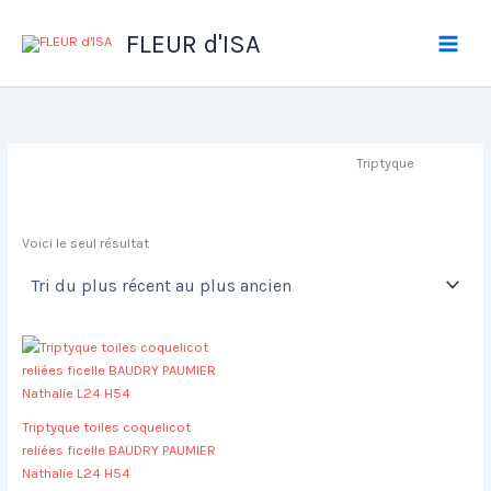
Aller
au
FLEUR d'ISA
contenu
Triptyque
Voici le seul résultat
Triptyque toiles coquelicot
reliées ficelle BAUDRY PAUMIER
Nathalie L24 H54