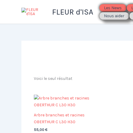
Aller
Les News
FLEUR d'ISA
au
Nous aider
contenu
Voici le seul résultat
Arbre branches et racines
OBERTHUR C L30 H30
55,00
€