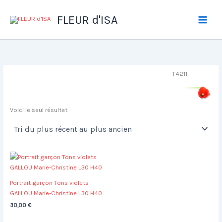
Aller
au
FLEUR d'ISA
contenu
T4211
Voici le seul résultat
Portrait garçon Tons violets
GALLOU Marie-Christine L30 H40
30,00
€