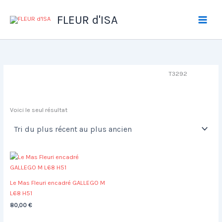
Aller
au
FLEUR d'ISA
contenu
T3292
Voici le seul résultat
Le Mas Fleuri encadré GALLEGO M
L68 H51
80,00
€