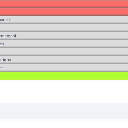
ous ?
onnement
es
ations
er