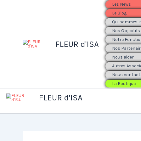
Aller
Les News
au
Le Blog
contenu
Qui sommes-n
Nos Objectifs
Notre Foncti
FLEUR d'ISA
Nos Partenair
Nous aider
Autres Associ
Nous contact
La Boutique
FLEUR d'ISA