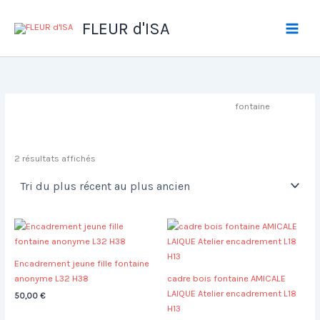
Aller
au
FLEUR d'ISA
contenu
fontaine
Trié
2 résultats affichés
du
plus
récent
au
plus
ancien
Encadrement jeune fille fontaine
anonyme L32 H38
cadre bois fontaine AMICALE
LAIQUE Atelier encadrement L18
50,00
€
H13