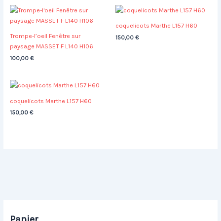
coquelicots Marthe L157 H60
Trompe-l’oeil Fenêtre sur
150,00
€
paysage MASSET F L140 H106
100,00
€
coquelicots Marthe L157 H60
150,00
€
Panier