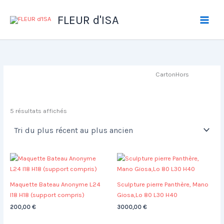
Aller
au
FLEUR d'ISA
contenu
CartonHors
Trié
5 résultats affichés
du
plus
récent
au
plus
ancien
Maquette Bateau Anonyme L24
Sculpture pierre Panthère, Mano
l18 H18 (support compris)
Giosa,Lo 80 L30 H40
200,00
€
3000,00
€