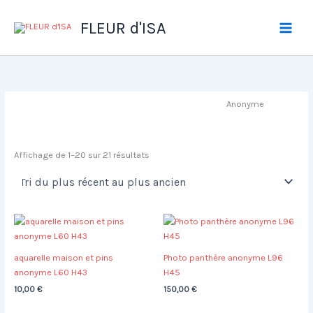
Aller
au
FLEUR d'ISA
contenu
Anonyme
Trié
Affichage de 1–20 sur 21 résultats
du
plus
récent
au
plus
ancien
aquarelle maison et pins
Photo panthère anonyme L96
anonyme L60 H43
H45
10,00
€
150,00
€