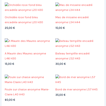
Orchidée rose fond bleu
Mas de misaine encadré
encadrée anonyme L20 H30
anonyme L34 H44
25,00
€
15,00
€
A Maurin des Maures anonyme
Bateau tempête encadré
L46 H30
anonyme L52 H43
15,00
€
30,00
€
Poule sur chaise anonyme Marie-
Bord de mer anonyme L57 H45
Claire L40 H43
35,00
€
60,00
€