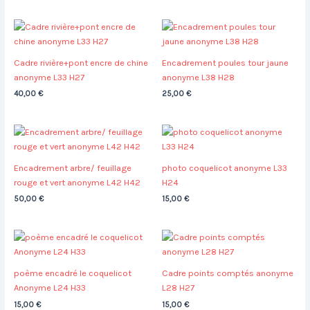
Cadre rivière+pont encre de chine
Encadrement poules tour jaune
anonyme L33 H27
anonyme L38 H28
40,00
€
25,00
€
Encadrement arbre/ feuillage
photo coquelicot anonyme L33
rouge et vert anonyme L42 H42
H24
50,00
€
15,00
€
poème encadré le coquelicot
Cadre points comptés anonyme
Anonyme L24 H33
L28 H27
15,00
€
15,00
€